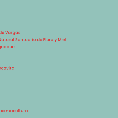
 de Vargas
tural Santuario de Flora y Miel
Iguaque
ocavita
a permacultura