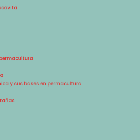
ocavita
a permacultura
pa
ica y sus bases en permacultura
ntañas