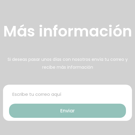
recidos
壯陽藥台灣購物
犀利士壯陽藥線上購買
Más información
男人無法保持足夠的勃起時，不
找出勃起功能障礙的原因你對陽
但會讓自己變的自卑、不自信，很
痿了解的知識越多，恢復的情況就
多情況下，
會越容易。
威而鋼
犀利士
枸櫞酸西地那
治療陽痿，其藥
Si deseas pasar unos días con nosotros envía tu correo y
recibe más información
非）如何調理好陽痿，也是引發伴
理是使陰莖海綿體平滑肌放鬆，便
侶矛盾的重大因素。嘗試以下7個技
於陰莖快速充血達到滿意的堅硬勃
巧，可幫助你保持足夠就的勃起時
起。在醫學界和陽痿病患期望下，
間，以延長你的性生活時間。
犀利士作為新一批藥物，有其優良
特點。
Enviar