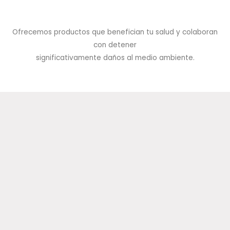
Ofrecemos productos que benefician tu salud y colaboran
con detener
significativamente daños al medio ambiente.
Aceite esencial de Eucalipto
10 ml
$
8000,00