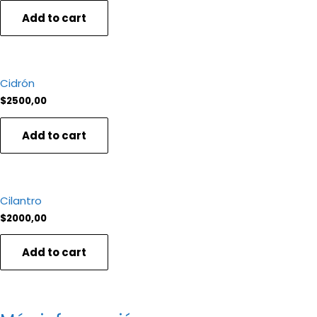
Add to cart
Cidrón
$
2500,00
Add to cart
o de permacultura que visibiliza un ecosistema
ra finca es un bello ecosistema donde habitan
Cilantro
$
2000,00
ica con cuya cosecha preparamos parte de lo
Add to cart