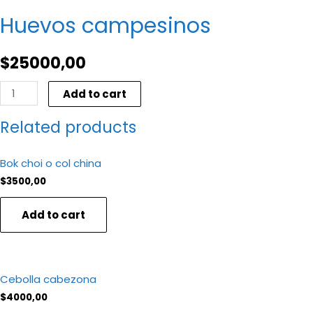
Huevos campesinos
$
25000,00
Huevos
Add to cart
campesinos
Related products
quantity
Bok choi o col china
$
3500,00
Add to cart
Cebolla cabezona
$
4000,00