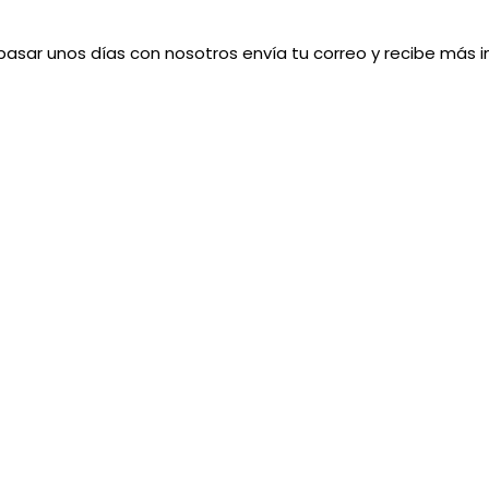
酸西地那非）如
陽痿，其藥理是
起時間，以延長
望下，犀利士作
pasar unos días con nosotros envía tu correo y recibe más 