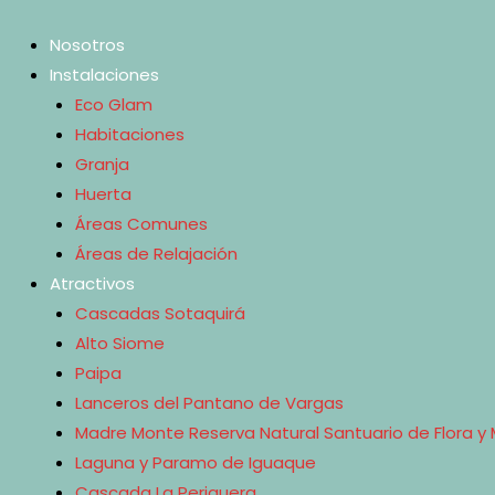
Skip
to
Nosotros
content
Instalaciones
Eco Glam
Habitaciones
Granja
Huerta
Áreas Comunes
Áreas de Relajación
Atractivos
Cascadas Sotaquirá
Alto Siome
Paipa
Lanceros del Pantano de Vargas
Madre Monte Reserva Natural Santuario de Flora y 
Laguna y Paramo de Iguaque
Cascada La Periquera