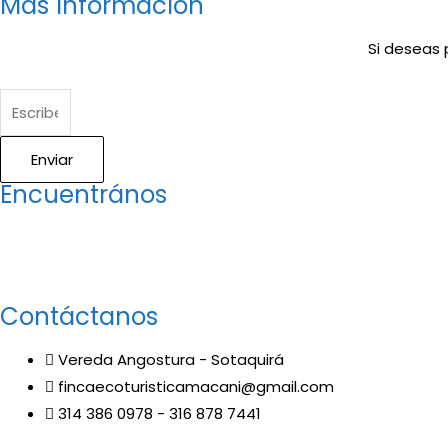
Más información
讓自己變的自卑、不自信，很多情況下，
解的知識越多，恢復的情況就會越容易。
威而鋼
犀利士
枸櫞
治療
大因素。嘗試以下7個技巧，可幫助你保持足夠就的勃
速充血達到滿意的堅硬勃起。在醫學界和陽痿病患期
Si deseas 
Enviar
Encuentrános
Contáctanos
Vereda Angostura - Sotaquirá
fincaecoturisticamacani@gmail.com
314 386 0978 - 316 878 7441