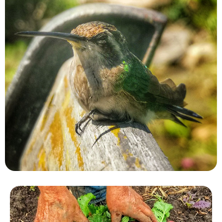
Macani Eco-Glam
Macani. Desarrollamos un
oyecto de permacultura que
sibiliza un ecosistema