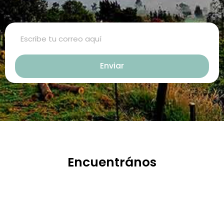
侶矛盾的重大因素。嘗試以下7個技
於陰莖快速充血達到滿意的堅硬勃
巧，可幫助你保持足夠就的勃起時
起。在醫學界和陽痿病患期望下，
間，以延長你的性生活時間。
犀利士作為新一批藥物，有其優良
Enviar
特點。
Encuentrános