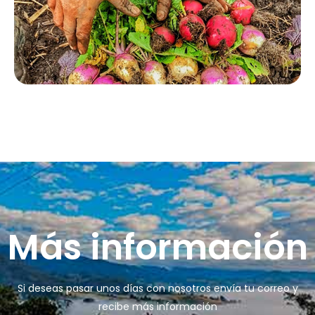
tegrado y respetuoso de
da elemento.Nuestra finca es
 bello ecosistema donde
bitan animales y plantas:
nemos una huerta orgánica
n cuya cosecha preparamos
rte de los alimentos
recidos
壯陽藥台灣購物
犀利士壯陽藥線上購買
Más información
男人無法保持足夠的勃起時，不
找出勃起功能障礙的原因你對陽
但會讓自己變的自卑、不自信，很
痿了解的知識越多，恢復的情況就
多情況下，
會越容易。
威而鋼
犀利士
枸櫞酸西地那
治療陽痿，其藥
Si deseas pasar unos días con nosotros envía tu correo y
recibe más información
非）如何調理好陽痿，也是引發伴
理是使陰莖海綿體平滑肌放鬆，便