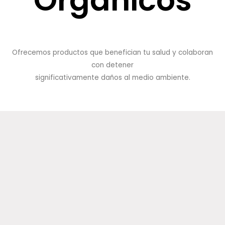
Orgánicos
Ofrecemos productos que benefician tu salud y colaboran
con detener
significativamente daños al medio ambiente.
Aceite esencial de Eucalipto
10 ml
$
8000,00