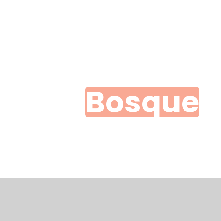
Macani. Desarrollamos un
oyecto de permacultura que
sibiliza un ecosistema
tegrado y respetuoso de
da elemento.Nuestra finca es
Bosque
 bello ecosistema donde
bitan animales y plantas:
nemos una huerta orgánica
n cuya cosecha preparamos
rte de los alimentos
recidos
壯陽藥台灣購物
犀利士壯陽藥線上購買