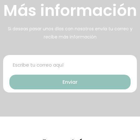
Más información
男人無法保持足夠的勃起時，不
找出勃起功能障礙的原因你對陽
但會讓自己變的自卑、不自信，很
痿了解的知識越多，恢復的情況就
多情況下，
會越容易。
威而鋼
犀利士
枸櫞酸西地那
治療陽痿，其藥
Si deseas pasar unos días con nosotros envía tu correo y
recibe más información
非）如何調理好陽痿，也是引發伴
理是使陰莖海綿體平滑肌放鬆，便
侶矛盾的重大因素。嘗試以下7個技
於陰莖快速充血達到滿意的堅硬勃
巧，可幫助你保持足夠就的勃起時
起。在醫學界和陽痿病患期望下，
間，以延長你的性生活時間。
犀利士作為新一批藥物，有其優良
Enviar
特點。